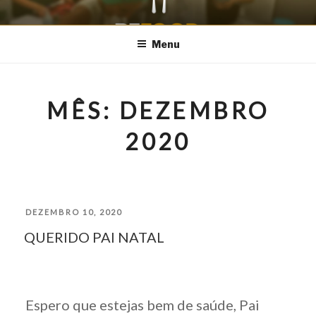
Saltar
REFOOD – PARQUE
Aproveitar para Alimentar
para
Menu
DAS NAÇÕES
o
conteúdo
MÊS:
DEZEMBRO
2020
PUBLICADO
DEZEMBRO 10, 2020
QUERIDO PAI NATAL
EM
Espero que estejas bem de saúde, Pai