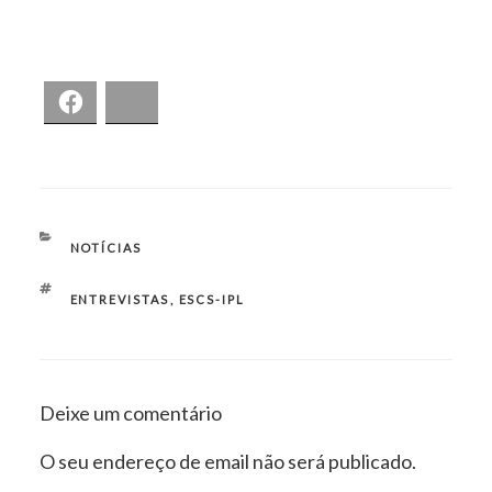
Facebook
Bluesky
CATEGORIAS
NOTÍCIAS
ETIQUETAS
ENTREVISTAS
,
ESCS-IPL
Deixe um comentário
O seu endereço de email não será publicado.