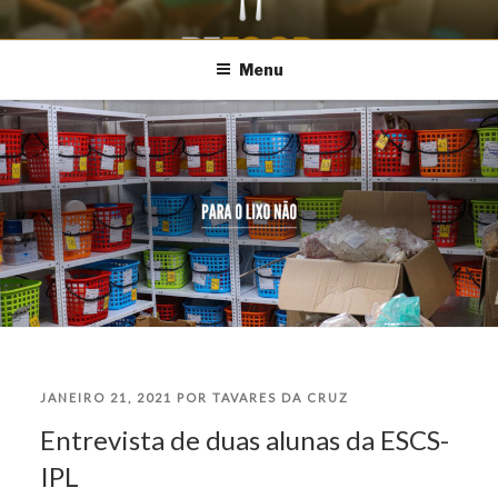
Saltar
REFOOD – PARQUE
Aproveitar para Alimentar
para
Menu
DAS NAÇÕES
o
conteúdo
PUBLICADO
JANEIRO 21, 2021
POR
TAVARES DA CRUZ
Entrevista de duas alunas da ESCS-
EM
IPL