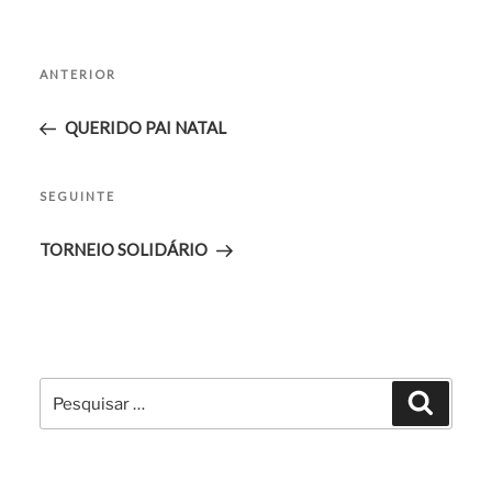
Navegação
Conteúdo
de
ANTERIOR
artigos
anterior
QUERIDO PAI NATAL
Conteúdo
SEGUINTE
seguinte
TORNEIO SOLIDÁRIO
Pesquisar
Pesqui
por: