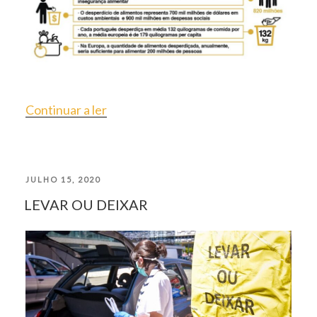
“O
Continuar a ler
DESPERDICIO
ALIMENTAR
PUBLICADO
JULHO 15, 2020
EM
LEVAR OU DEIXAR
EM
TEMPOS
DE
PANDEMIA”