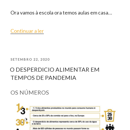
Ora vamos à escola ora temos aulas em casa…
“QUERIDO
Continuar a ler
PAI
NATAL”
PUBLICADO
SETEMBRO 22, 2020
O DESPERDICIO ALIMENTAR EM
EM
TEMPOS DE PANDEMIA
OS NÚMEROS