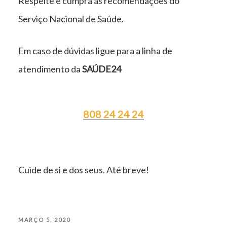
Respeite e cumpra as recomendações do
Serviço Nacional de Saúde.
Em caso de dúvidas ligue para a linha de
atendimento da
SAÚDE24
808 24 24 24
Cuide de si e dos seus. Até breve!
PUBLICADO
MARÇO 5, 2020