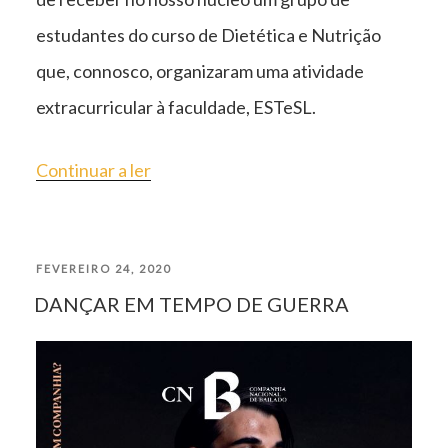
estudantes do curso de Dietética e Nutrição
que, connosco, organizaram uma atividade
extracurricular à faculdade, ESTeSL.
“ABRIMOS
Continuar a ler
PORTAS
A
PUBLICADO
FEVEREIRO 24, 2020
ESTUDANTES
DANÇAR EM TEMPO DE GUERRA
EM
DA
ESTeSL”