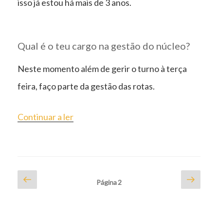
isso já estou há mais de 3 anos.
Qual é o teu cargo na gestão do núcleo?
Neste momento além de gerir o turno à terça
feira, faço parte da gestão das rotas.
“ENTREVISTA
Continuar a ler
A
GESTORA
DAS
Paginação
Página
Págin
Página
2
ROTAS”
anterior
segui
dos
conteúdos