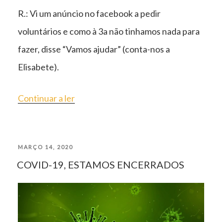
R.: Vi um anúncio no facebook a pedir
voluntários e como à 3a não tinhamos nada para
fazer, disse “Vamos ajudar” (conta-nos a
Elisabete).
“ENTREVISTA
Continuar a ler
A
1
PUBLICADO
MARÇO 14, 2020
CASAL
COVID-19, ESTAMOS ENCERRADOS
EM
DE
VOLUNTÁRIOS
DE