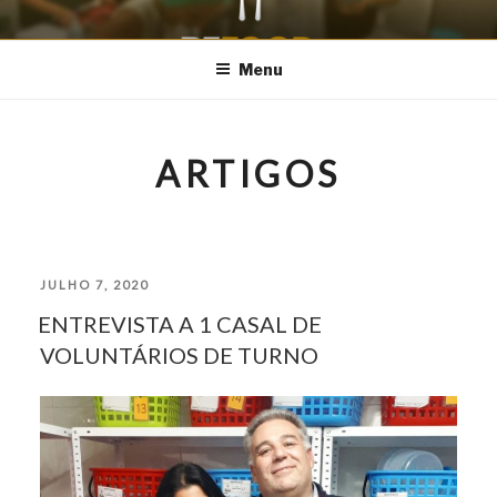
Saltar
REFOOD – PARQUE
Aproveitar para Alimentar
para
Menu
DAS NAÇÕES
o
conteúdo
ARTIGOS
PUBLICADO
JULHO 7, 2020
ENTREVISTA A 1 CASAL DE
EM
VOLUNTÁRIOS DE TURNO