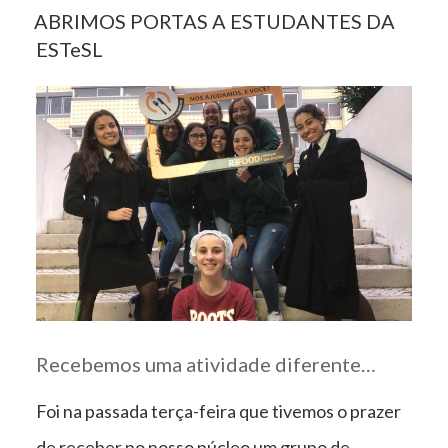
ABRIMOS PORTAS A ESTUDANTES DA
EM
ESTeSL
Recebemos uma atividade diferente…
Foi na passada terça-feira que tivemos o prazer
de receber no nosso núcleo um grupo de