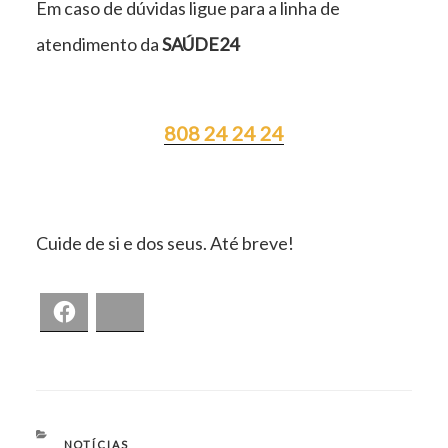
Em caso de dúvidas ligue para a linha de
atendimento da
SAÚDE24
808 24 24 24
Cuide de si e dos seus. Até breve!
Facebook
Bluesky
CATEGORIAS
NOTÍCIAS