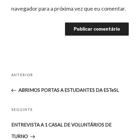
navegador para a próxima vez que eu comentar.
Navegação
Conteúdo
de
ANTERIOR
artigos
anterior
ABRIMOS PORTAS A ESTUDANTES DA ESTeSL
Conteúdo
SEGUINTE
seguinte
ENTREVISTA A 1 CASAL DE VOLUNTÁRIOS DE
TURNO