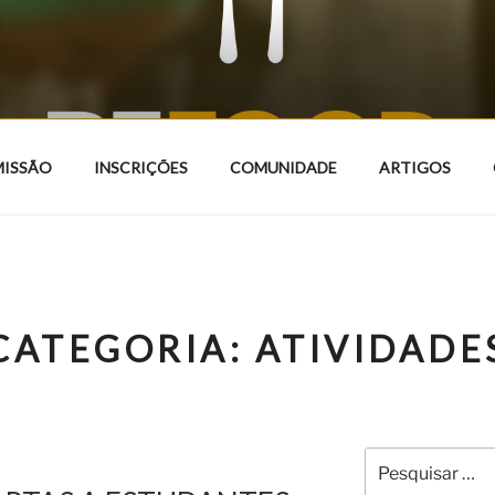
DAS NAÇÕES
MISSÃO
INSCRIÇÕES
COMUNIDADE
ARTIGOS
CATEGORIA:
ATIVIDADE
Pesquisar
por: