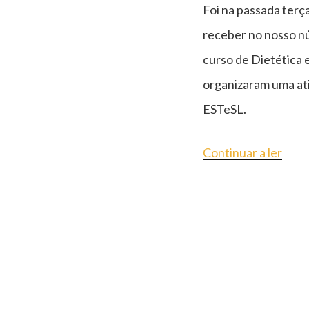
Foi na passada terç
receber no nosso n
curso de Dietética 
organizaram uma ati
ESTeSL.
“AB
Continuar a ler
POR
A
EST
DA
ESTe