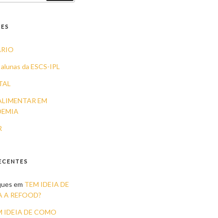
TES
ÁRIO
 alunas da ESCS-IPL
TAL
ALIMENTAR EM
DEMIA
R
ECENTES
ques
em
TEM IDEIA DE
 A REFOOD?
 IDEIA DE COMO