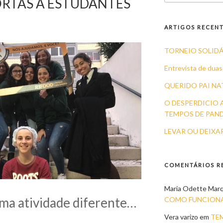
RTAS A ESTUDANTES
ARTIGOS RECEN
TORNEIO SOLID
Entrevista de duas
QUERIDO PAI NA
O DESPERDICIO 
TEMPOS DE PAN
LEVAR OU DEIXA
COMENTÁRIOS R
Maria Odette Mar
a atividade diferente…
COMO FUNCIONA
Vera varizo
em
TEM