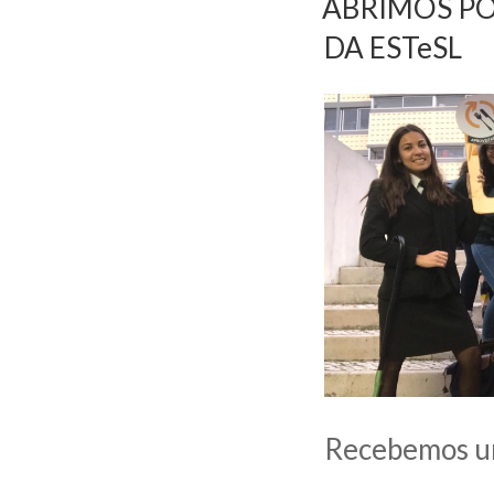
ABRIMOS PO
EM
DA ESTeSL
Recebemos um