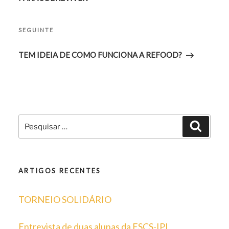
Conteúdo
SEGUINTE
seguinte
TEM IDEIA DE COMO FUNCIONA A REFOOD?
Pesquisar
Pesqui
por:
ARTIGOS RECENTES
TORNEIO SOLIDÁRIO
Entrevista de duas alunas da ESCS-IPL