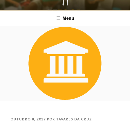
Saltar
REFOOD – PARQUE
Aproveitar para Alimentar
para
Menu
DAS NAÇÕES
o
conteúdo
PUBLICADO
OUTUBRO 8, 2019
POR
TAVARES DA CRUZ
EM