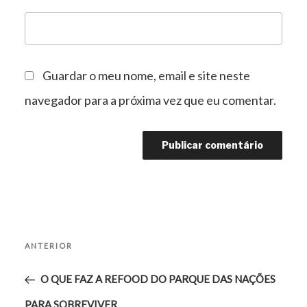
Guardar o meu nome, email e site neste
navegador para a próxima vez que eu comentar.
Navegação
Conteúdo
de
ANTERIOR
artigos
anterior
O QUE FAZ A REFOOD DO PARQUE DAS NAÇÕES
PARA SOBREVIVER