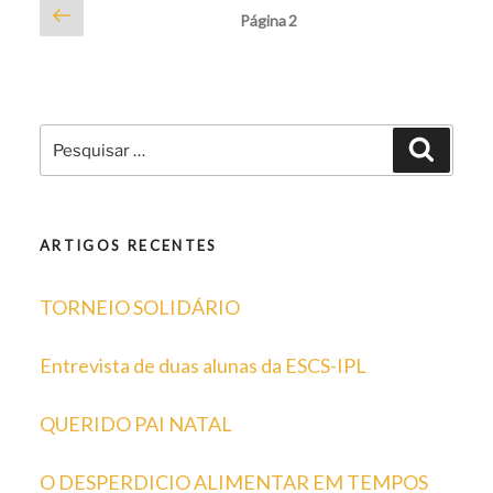
Paginação
Página
Página
2
ROTAS”
anterior
dos
conteúdos
Pesquisar
Pesqui
por:
ARTIGOS RECENTES
TORNEIO SOLIDÁRIO
Entrevista de duas alunas da ESCS-IPL
QUERIDO PAI NATAL
O DESPERDICIO ALIMENTAR EM TEMPOS