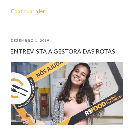
“ABRIMOS
Continuar a ler
PORTAS
A
PUBLICADO
DEZEMBRO 1, 2019
ESTUDANTES
ENTREVISTA A GESTORA DAS ROTAS
EM
DA
ESTeSL”