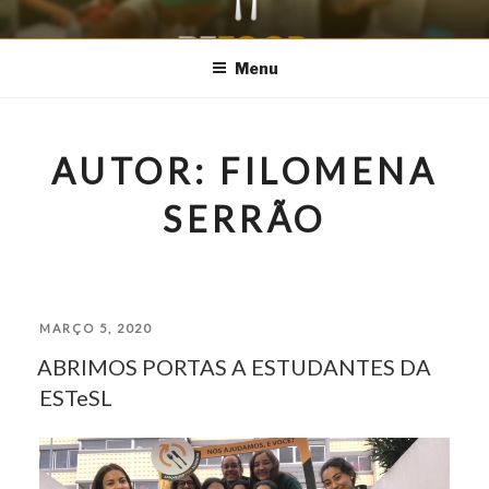
Saltar
REFOOD – PARQUE
Aproveitar para Alimentar
para
Menu
DAS NAÇÕES
o
conteúdo
AUTOR:
FILOMENA
SERRÃO
PUBLICADO
MARÇO 5, 2020
ABRIMOS PORTAS A ESTUDANTES DA
EM
ESTeSL